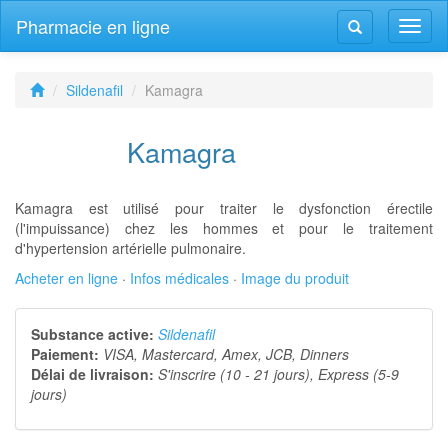
Pharmacie en ligne
Navig
Navigation
bascu
bascule
Sildenafil
Kamagra
Kamagra
Kamagra est utilisé pour traiter le dysfonction érectile
(l'impuissance) chez les hommes et pour le traitement
d'hypertension artérielle pulmonaire.
Acheter en ligne
·
Infos médicales
·
Image du produit
Substance active:
Sildenafil
Paiement:
VISA, Mastercard, Amex, JCB, Dinners
Délai de livraison:
S'inscrire (10 - 21 jours), Express (5-9
jours)