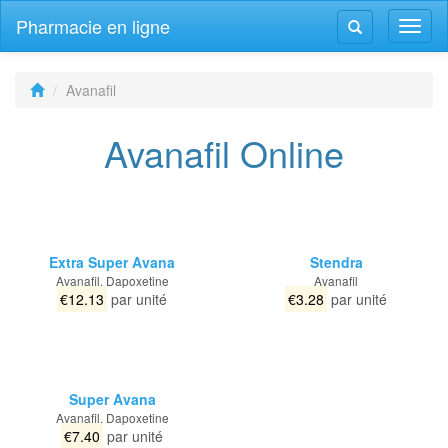
Pharmacie en ligne
Navig
Navigation
bascu
bascule
Avanafil
Avanafil Online
Extra Super Avana
Stendra
Avanafil, Dapoxetine
Avanafil
€12.13
par unité
€3.28
par unité
Super Avana
Avanafil, Dapoxetine
€7.40
par unité