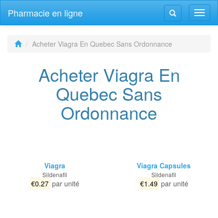
Pharmacie en ligne
Navig
Navigation
bascu
bascule
Acheter Viagra En Quebec Sans Ordonnance
Acheter Viagra En
Quebec Sans
Ordonnance
Viagra
Viagra Capsules
Sildenafil
Sildenafil
€0.27
par unité
€1.49
par unité