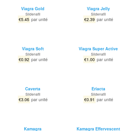
Viagra Gold
Viagra Jelly
Sildenafil
Sildenafil
€5.45
par unité
€2.39
par unité
Viagra Soft
Viagra Super Active
Sildenafil
Sildenafil
€0.92
par unité
€1.00
par unité
Caverta
Eriacta
Sildenafil
Sildenafil
€3.06
par unité
€0.91
par unité
Kamagra
Kamagra Effervescent