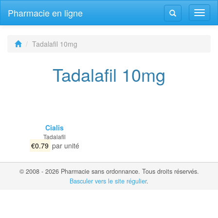
Pharmacie en ligne
Navig
Navigation
bascu
bascule
Tadalafil 10mg
Tadalafil 10mg
Cialis
Tadalafil
€0.79
par unité
© 2008 - 2026 Pharmacie sans ordonnance. Tous droits réservés.
Basculer vers le site régulier
.