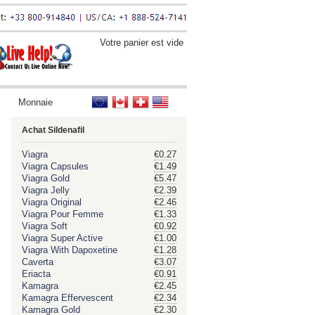
Votre panier est vide
Monnaie
Achat Sildenafil
Viagra
€0.27
Viagra Capsules
€1.49
Viagra Gold
€5.47
Viagra Jelly
€2.39
Viagra Original
€2.46
Viagra Pour Femme
€1.33
Viagra Soft
€0.92
Viagra Super Active
€1.00
Viagra With Dapoxetine
€1.28
Caverta
€3.07
Eriacta
€0.91
Kamagra
€2.45
Kamagra Effervescent
€2.34
Kamagra Gold
€2.30