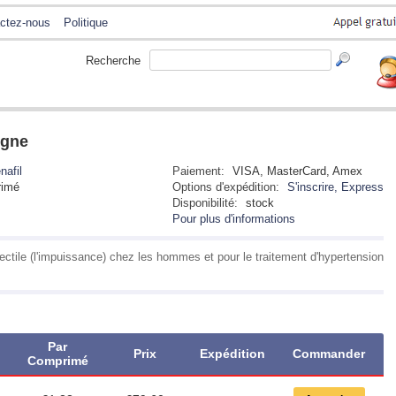
ctez-nous
Politique
Recherche
igne
nafil
Paiement:
VISA, MasterCard, Amex
imé
Options d'expédition:
S'inscrire, Express
Disponibilité:
stock
Pour plus d'informations
 érectile (l'impuissance) chez les hommes et pour le traitement d'hypertension
Par
Prix
Expédition
Commander
Comprimé