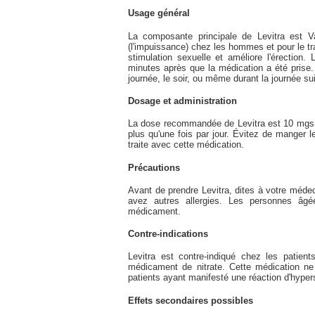
Usage général
La composante principale de Levitra est Var
(l'impuissance) chez les hommes et pour le tra
stimulation sexuelle et améliore l'érectio
minutes après que la médication a été prise
journée, le soir, ou même durant la journée su
Dosage et administration
La dose recommandée de Levitra est 10 mgs. Il
plus qu'une fois par jour. Évitez de mange
traite avec cette médication.
Précautions
Avant de prendre Levitra, dites à votre médec
avez autres allergies. Les personnes âgé
médicament.
Contre-indications
Levitra est contre-indiqué chez les patient
médicament de nitrate. Cette médication ne
patients ayant manifesté une réaction d'hypers
Effets secondaires possibles