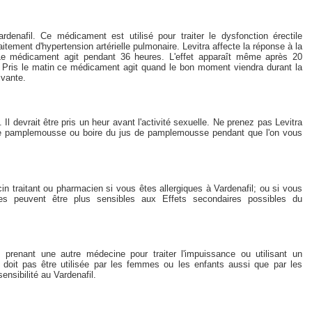
denafil. Ce médicament est utilisé pour traiter le dysfonction érectile
itement d'hypertension artérielle pulmonaire. Levitra affecte la réponse à la
n. Le médicament agit pendant 36 heures. L'effet apparaît même après 20
. Pris le matin ce médicament agit quand le bon moment viendra durant la
ivante.
 devrait être pris un heur avant l'activité sexuelle. Ne prenez pas Levitra
r le pamplemousse ou boire du jus de pamplemousse pendant que l'on vous
in traitant ou pharmacien si vous êtes allergiques à Vardenafil; ou si vous
es peuvent être plus sensibles aux Effets secondaires possibles du
s prenant une autre médecine pour traiter l'impuissance ou utilisant un
 doit pas être utilisée par les femmes ou les enfants aussi que par les
ensibilité au Vardenafil.