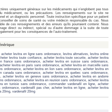
ctères uniquement généraux sur les médicaments qui n’englobent pas tous
du médicament, ou les précautions. Les renseignements sur le site ne
nnel et un diagnostic personnel. Toute instruction spécifique pour un patient
e conseiller de soins de santé ou votre médecin responsable du cas. Nous
able de ces renseignements et des erreurs qu'ils pourraient contenir. Nous
e direct ou indirect, spécial ou d’autre dommage à la suite de toute
 également pour les conséquences de l’auto-traitement.
Générique
,
acheter levitra en ligne sans ordonnance
,
levitra altrnatives
,
levitra online
heter levitra toute confiance
,
acheter levitra toute securite
,
acheter levitra
 en france sans ordonnance
,
acheter levitra en suisse sans ordonnance
,
acheter levitra en paris sans ordonnance
,
acheter levitra en marceille sans
ans ordonnance
,
acheter levitra en lion sans ordonnance
,
acheter levitra en
 en canada sans ordonnance
,
acheter levitra en quebec sans ordonnance
,
e
,
acheter levitra en geneve sans ordonnance
,
acheter levitra en andorre
sans ordonnance
,
acheter levitra en reunion sans ordonnance
,
acheter levitra
tra en tunisie sans ordonnance
,
commander vardenafil en ligne
,
acheter
ns ordonnance
,
vardenafil pas cher
,
acheter levitra en ligne
,
acheter levitra
ra 20mg
,
vardenafil 20mg