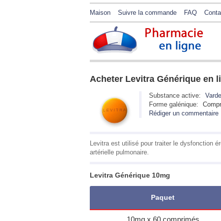
Maison
Suivre la commande
FAQ
Conta
Acheter Levitra Générique en l
Substance active:
Varde
Forme galénique:
Compr
Rédiger un commentaire
Levitra est utilisé pour traiter le dysfonction
artérielle pulmonaire.
Levitra Générique 10mg
Paquet
10mg x 60 comprimés