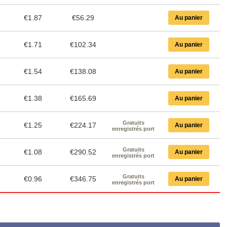
€1.87
€56.29
Au panier
€1.71
€102.34
Au panier
€1.54
€138.08
Au panier
€1.38
€165.69
Au panier
Gratuits
€1.25
€224.17
Au panier
enregistrés port
Gratuits
€1.08
€290.52
Au panier
enregistrés port
Gratuits
€0.96
€346.75
Au panier
enregistrés port