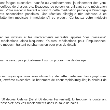
 sont fatigue excessive, nausée ou vomissements, jaunissement des yeux
, bouffées de chaleur, etc. Beaucoup de personnes utilisant cette médication
eux. Votre médecin traitant a prescrit cette médication parce que l'avantage
ets secondaires possibles. Une réaction allergique très sérieuse à ce
attention médicale immédiate s'il se produit. Contactez votre médecin
ec les nitrates et les médicaments récréatifs appelés "des pressions"
 médications alpha-bloquants; d'autres médications pour l'impuissance;
e médecin traitant ou pharmacien pour plus de détails.
vous ne serez pas probablement sur un programme de dosage.
 vous croyez que vous avez utilisé trop de cette médecine. Les symptômes
t, extrême excessive, le battement de coeur rapide/irrégulier, la douleur de
 30 degrés Celsius (59 et 86 degrés Fahrenheit). Entreposer le contenant
 conservez pas vos medicaments dans la salle de bains.