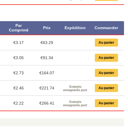
Par
Prix
Expédition
Commander
Comprimé
€3.17
€63.29
Au panier
€3.05
€91.34
Au panier
€2.73
€164.07
Au panier
Gratuits
€2.46
€221.74
Au panier
enregistrés port
Gratuits
€2.22
€266.41
Au panier
enregistrés port