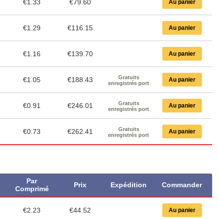
€1.33
€79.60
Au panier
€1.29
€116.15
Au panier
€1.16
€139.70
Au panier
Gratuits
€1.05
€188.43
Au panier
enregistrés port
Gratuits
€0.91
€246.01
Au panier
enregistrés port
Gratuits
€0.73
€262.41
Au panier
enregistrés port
Par
Prix
Expédition
Commander
Comprimé
€2.23
€44.52
Au panier