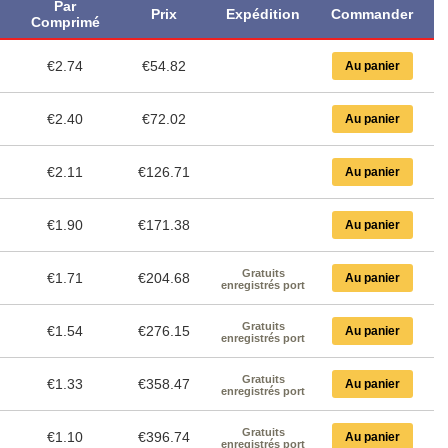
Par
Prix
Expédition
Commander
Comprimé
€2.74
€54.82
Au panier
€2.40
€72.02
Au panier
€2.11
€126.71
Au panier
€1.90
€171.38
Au panier
Gratuits
€1.71
€204.68
Au panier
enregistrés port
Gratuits
€1.54
€276.15
Au panier
enregistrés port
Gratuits
€1.33
€358.47
Au panier
enregistrés port
Gratuits
€1.10
€396.74
Au panier
enregistrés port