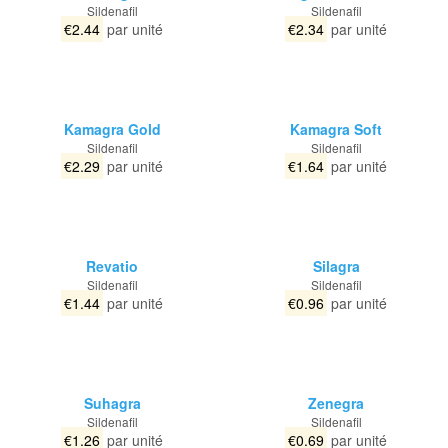
Sildenafil
Sildenafil
€2.44
par unité
€2.34
par unité
Kamagra Gold
Kamagra Soft
Sildenafil
Sildenafil
€2.29
par unité
€1.64
par unité
Revatio
Silagra
Sildenafil
Sildenafil
€1.44
par unité
€0.96
par unité
Suhagra
Zenegra
Sildenafil
Sildenafil
€1.26
par unité
€0.69
par unité