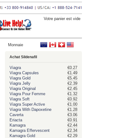
Votre panier est vide
Monnaie
Achat Sildenafil
Viagra
€0.27
Viagra Capsules
€1.49
Viagra Gold
€5.45
Viagra Jelly
€2.39
Viagra Original
€2.45
Viagra Pour Femme
€1.32
Viagra Soft
€0.92
Viagra Super Active
€1.00
Viagra With Dapoxetine
€1.28
Caverta
€3.06
Eriacta
€0.91
Kamagra
€2.44
Kamagra Effervescent
€2.34
Kamagra Gold
€2.29