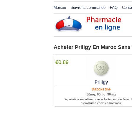
Maison
Suivre la commande
FAQ
Conta
Acheter Priligy En Maroc San
€0.89
Priligy
Dapoxetine
30mg, 60mg, 90mg
Dapoxetine est utilisé pour le traitement de l'éjacu
prématurée chez les hommes.