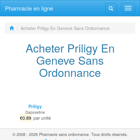
Pharmacie en ligne
Navig
Navigation
bascu
bascule
Acheter Priligy En Geneve Sans Ordonnance
Acheter Priligy En
Geneve Sans
Ordonnance
Priligy
Dapoxetine
€0.89
par unité
© 2008 - 2026 Pharmacie sans ordonnance. Tous droits réservés.