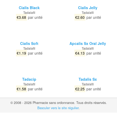
Cialis Black
Cialis Jelly
Tadalafil
Tadalafil
€3.68
par unité
€2.60
par unité
Cialis Soft
Apcalis Sx Oral Jelly
Tadalafil
Tadalafil
€1.19
par unité
€4.13
par unité
Tadacip
Tadalis Sx
Tadalafil
Tadalafil
€1.58
par unité
€2.25
par unité
© 2008 - 2026 Pharmacie sans ordonnance. Tous droits réservés.
Basculer vers le site régulier
.