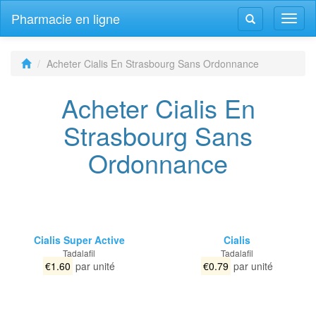
Pharmacie en ligne
Navig
Navigation
bascu
bascule
Acheter Cialis En Strasbourg Sans Ordonnance
Acheter Cialis En
Strasbourg Sans
Ordonnance
Cialis Super Active
Cialis
Tadalafil
Tadalafil
€1.60
par unité
€0.79
par unité