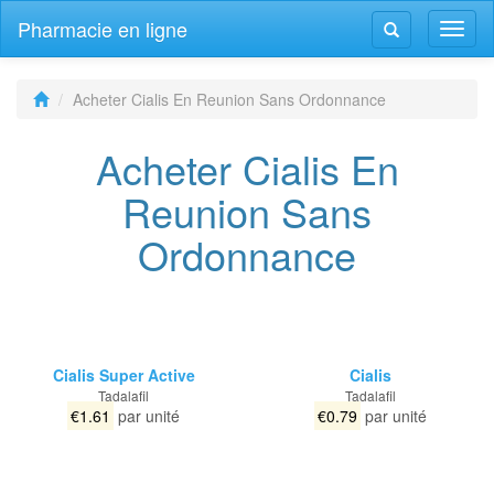
Pharmacie en ligne
Navig
Navigation
bascu
bascule
Acheter Cialis En Reunion Sans Ordonnance
Acheter Cialis En
Reunion Sans
Ordonnance
Cialis Super Active
Cialis
Tadalafil
Tadalafil
€1.61
par unité
€0.79
par unité