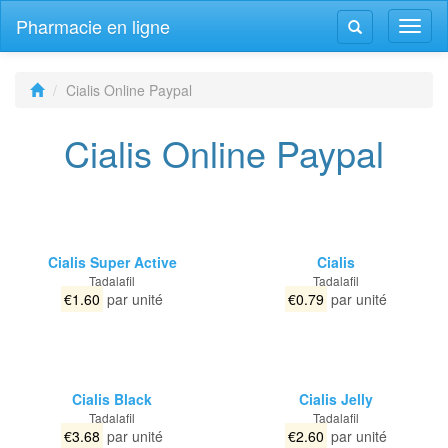
Pharmacie en ligne
Navig
Navigation
bascu
bascule
Cialis Online Paypal
Cialis Online Paypal
Cialis Super Active
Cialis
Tadalafil
Tadalafil
€1.60
par unité
€0.79
par unité
Cialis Black
Cialis Jelly
Tadalafil
Tadalafil
€3.68
par unité
€2.60
par unité